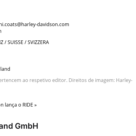
nni.coats@harley-davidson.com
m
/ SUISSE / SVIZZERA
rland
rtencem ao respetivo editor. Direitos de imagem: Harley-
n lança o RIDE »
rland GmbH