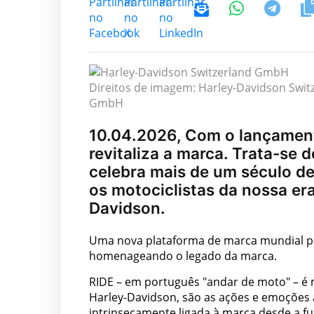
Direitos de imagem: Harley-Davidson Swit
GmbH
10.04.2026, Com o lançament
revitaliza a marca. Trata-se
celebra mais de um século de 
os motociclistas da nossa er
Davidson.
Uma nova plataforma de marca mundial pa
homenageando o legado da marca.
RIDE – em português "andar de moto" – é m
Harley-Davidson, são as ações e emoções a
intrinsecamente ligada à marca desde a f