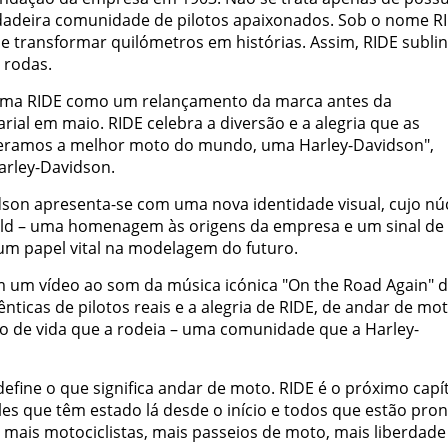
adeira comunidade de pilotos apaixonados. Sob o nome RI
 e transformar quilómetros em histórias. Assim, RIDE subli
 rodas.
orma RIDE como um relançamento da marca antes da
ial em maio. RIDE celebra a diversão e a alegria que as
deramos a melhor moto do mundo, uma Harley-Davidson",
Harley-Davidson.
son apresenta-se com uma nova identidade visual, cujo nú
hield – uma homenagem às origens da empresa e um sinal de
um papel vital na modelagem do futuro.
om um vídeo ao som da música icónica "On the Road Again" 
nticas de pilotos reais e a alegria de RIDE, de andar de mot
ilo de vida que a rodeia – uma comunidade que a Harley-
efine o que significa andar de moto. RIDE é o próximo capít
es que têm estado lá desde o início e todos que estão pro
 mais motociclistas, mais passeios de moto, mais liberdade