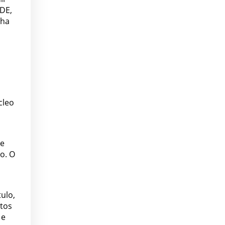
DE,
nha
cleo
de
o. O
ulo,
ntos
 e