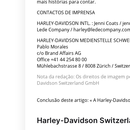
mais histórias para contar.
CONTACTOS DE IMPRENSA
HARLEY-DAVIDSON INTL. : Jenni Coats / je
Lede Company / harley@ledecompany.co
HARLEY-DAVIDSON MEDIENSTELLE SCHWEIZ 
Pablo Morales
c/o Brand Affairs AG
Office +41 44 254 80 00
Mühlebachstrasse 8 / 8008 Zürich / Switze
Nota da redação: Os direitos de imagem pe
Davidson Switzerland GmbH
Conclusão deste artigo: « A Harley-Davidso
Harley-Davidson Switze