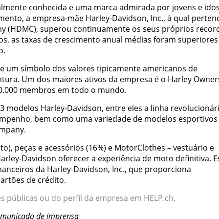
lmente conhecida e uma marca admirada por jovens e idos
nto, a empresa-mãe Harley-Davidson, Inc., à qual perten
 (HDMC), superou continuamente os seus próprios recor
os, as taxas de crescimento anual médias foram superiores
o.
je um símbolo dos valores tipicamente americanos de
entura. Um dos maiores ativos da empresa é o Harley Owner
900.000 membros em todo o mundo.
3 modelos Harley-Davidson, entre eles a linha revolucionár
empenho, bem como uma variedade de modelos esportivos
ompany.
o), peças e acessórios (16%) e MotorClothes – vestuário e
arley-Davidson oferecer a experiência de moto definitiva. E
anceiros da Harley-Davidson, Inc., que proporciona
artões de crédito.
s públicas ou do perfil da empresa em HELP.ch.
Comunicado de imprensa