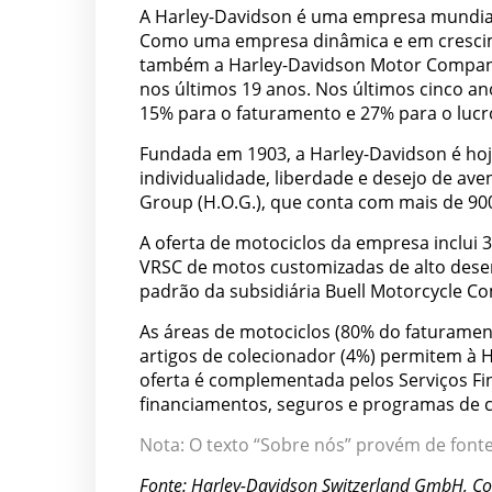
A Harley-Davidson é uma empresa mundia
Como uma empresa dinâmica e em crescime
também a Harley-Davidson Motor Company
nos últimos 19 anos. Nos últimos cinco an
15% para o faturamento e 27% para o lucr
Fundada em 1903, a Harley-Davidson é ho
individualidade, liberdade e desejo de av
Group (H.O.G.), que conta com mais de 
A oferta de motociclos da empresa inclui 3
VRSC de motos customizadas de alto des
padrão da subsidiária Buell Motorcycle C
As áreas de motociclos (80% do faturament
artigos de colecionador (4%) permitem à H
oferta é complementada pelos Serviços Fin
financiamentos, seguros e programas de c
Nota: O texto “Sobre nós” provém de fonte
Fonte: Harley-Davidson Switzerland GmbH, 