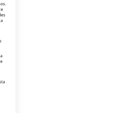
os.
ce
des
 a
s
ia
 e
sta