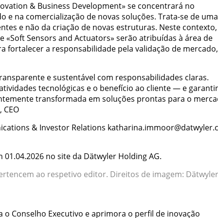
ovation & Business Development» se concentrará no
 e na comercialização de novas soluções. Trata-se de uma
entes e não da criação de novas estruturas. Neste contexto,
 «Soft Sensors and Actuators» serão atribuídas à área de
a fortalecer a responsabilidade pela validação de mercado,
ransparente e sustentável com responsabilidades claras.
tividades tecnológicas e o benefício ao cliente — e garant
tentemente transformada em soluções prontas para o merca
, CEO
cations & Investor Relations katharina.immoor@datwyler
m 01.04.2026 no site da Dätwyler Holding AG.
ertencem ao respetivo editor. Direitos de imagem: Dätwyle
a o Conselho Executivo e aprimora o perfil de inovação