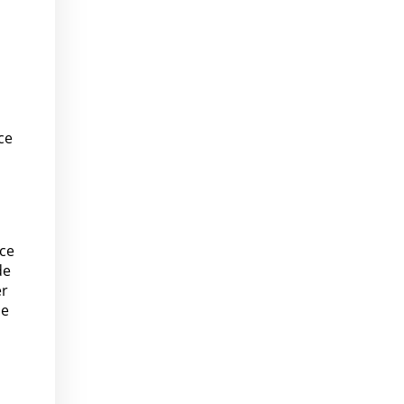
ce
ice
de
er
de