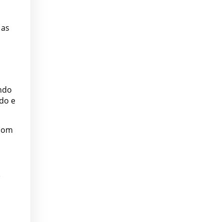
 as
indo
do e
.com
r