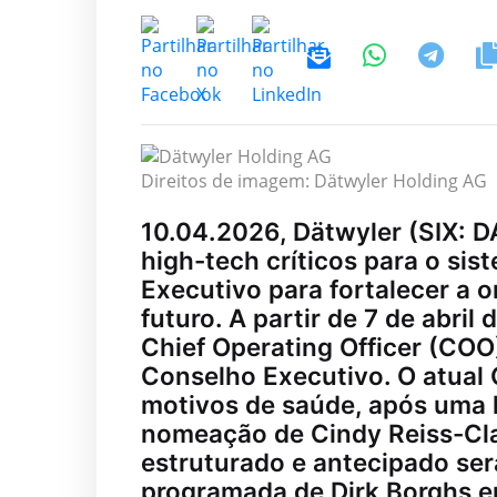
Direitos de imagem: Dätwyler Holding AG
10.04.2026, Dätwyler (SIX: 
high-tech críticos para o si
Executivo para fortalecer a 
futuro. A partir de 7 de abri
Chief Operating Officer (COO
Conselho Executivo. O atual 
motivos de saúde, após uma 
nomeação de Cindy Reiss-Cla
estruturado e antecipado se
programada de Dirk Borghs e