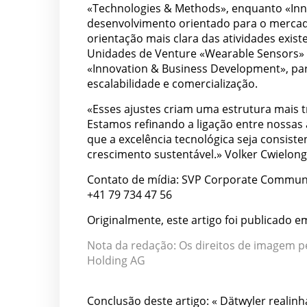
«Technologies & Methods», enquanto «Inn
desenvolvimento orientado para o mercado
orientação mais clara das atividades exist
Unidades de Venture «Wearable Sensors» e
«Innovation & Business Development», par
escalabilidade e comercialização.
«Esses ajustes criam uma estrutura mais t
Estamos refinando a ligação entre nossas a
que a excelência tecnológica seja consis
crescimento sustentável.» Volker Cwielong
Contato de mídia: SVP Corporate Communi
+41 79 734 47 56
Originalmente, este artigo foi publicado e
Nota da redação: Os direitos de imagem p
Holding AG
Conclusão deste artigo: « Dätwyler realinh