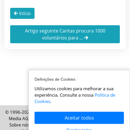
Início
Artigo seguinte Caritas procura 1000
voluntários para ...
Definições de Cookies
Utilizamos cookies para melhorar a sua
experiência. Consulte a nossa
Política de
Cookies
.
© 1996-2026 AtualidadeSuica.pt – Uma publicação da HELP
Aceitar todos
Media AG, Zurique, Suíça – Todos os direitos reservados
Sobre nós
|
Informações legais
|
Termos de utilização
|