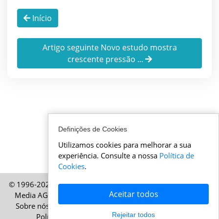
Início
Artigo seguinte Novo estudo mostra
crescente pressão ...
Definições de Cookies
Utilizamos cookies para melhorar a sua
experiência. Consulte a nossa
Política de
Cookies
.
© 1996-2026 AtualidadeSuica.pt – Uma publicação da HELP
Aceitar todos
Media AG, Zurique, Suíça – Todos os direitos reservados
Sobre nós
|
Informações legais
|
Termos de utilização
|
Rejeitar todos
Política de Cookies
|
Política de Privacidade