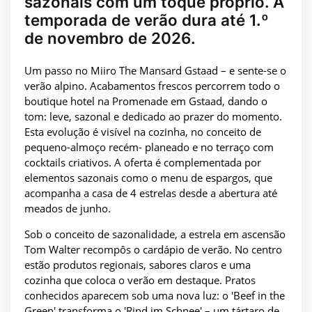
sazonais com um toque próprio. A
temporada de verão dura até 1.º
de novembro de 2026.
Um passo no Miiro The Mansard Gstaad – e sente-se o
verão alpino. Acabamentos frescos percorrem todo o
boutique hotel na Promenade em Gstaad, dando o
tom: leve, sazonal e dedicado ao prazer do momento.
Esta evolução é visível na cozinha, no conceito de
pequeno-almoço recém- planeado e no terraço com
cocktails criativos. A oferta é complementada por
elementos sazonais como o menu de espargos, que
acompanha a casa de 4 estrelas desde a abertura até
meados de junho.
Sob o conceito de sazonalidade, a estrela em ascensão
Tom Walter recompôs o cardápio de verão. No centro
estão produtos regionais, sabores claros e uma
cozinha que coloca o verão em destaque. Pratos
conhecidos aparecem sob uma nova luz: o 'Beef in the
Green' transforma o 'Rind im Schnee' – um tártaro de